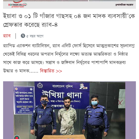
ইয়াবা ও ০১ টি গাঁজার গাছসহ ০৪ জন মাদক ব্যবসায়ী’কে
গ্রেফতার করেছে র‌্যাব-৪
র‍্যাব
|
৫ বছর আগে
র‌্যাপিড এ্যাকশন ব্যাটালিয়ন, র‌্যাব এলিট ফোর্স হিসেবে আত্মপ্রকাশের সূচনালগ্ন
থেকেই বিভিন্ন ধরনের অপরাধ নির্মূলের লক্ষ্যে অত্যন্ত আন্তরিকতা ও নিষ্ঠার
সাথে কাজ করে আসছে। সন্ত্রাস ও জঙ্গিবাদ নির্মূলের পাশাপাশি মাদকদ্রব্য
উদ্ধার ও মাদক......
বিস্তারিত >>