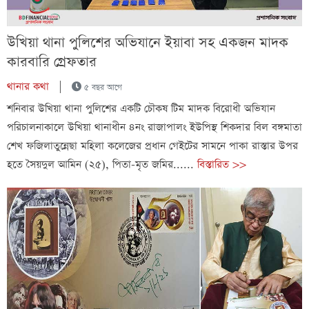
উখিয়া থানা পুলিশের অভিযানে ইয়াবা সহ একজন মাদক
কারবারি গ্রেফতার
থানার কথা
|
৫ বছর আগে
শনিবার উখিয়া থানা পুলিশের একটি চৌকষ টিম মাদক বিরোধী অভিযান
পরিচালনাকালে উখিয়া থানাধীন ৪নং রাজাপালং ইউপিস্থ শিকদার বিল বঙ্গমাতা
শেখ ফজিলাতুন্নেছা মহিলা কলেজের প্রধান গেইটের সামনে পাকা রাস্তার উপর
হতে সৈয়দুল আমিন (২৫), পিতা-মৃত জমির......
বিস্তারিত >>