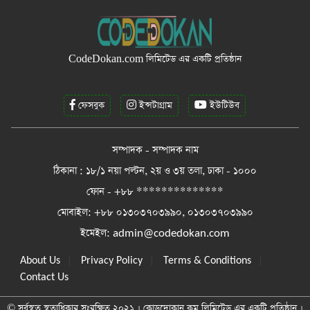
CodeDokan.com
লিমিটেড এর একটি প্রতিষ্ঠান
ফেসবুক
ইন্সটাগ্রাম
ইউটিউব
সম্পাদক - সম্পাদক নাম
ঠিকানা : ১৮/১ নয়া পল্টন, ২য় ও ৩য় তলা, ঢাকা - ১০০০
ফোন - +৮৮ **************
মোবাইল: +৮৮ ০১৩০৩৭০৩৯৯০, ০১৩০৩৭০৩৯৯০
ইমেইল:
admin@codedokan.com
|
|
|
About Us
Privacy Policy
Terms & Conditions
Contact Us
© সর্বস্বত্ব স্বত্বাধিকার সংরক্ষিত ২০২১ । কোডদোকান.কম লিমিটেড এর একটি প্রতিষ্ঠান ।