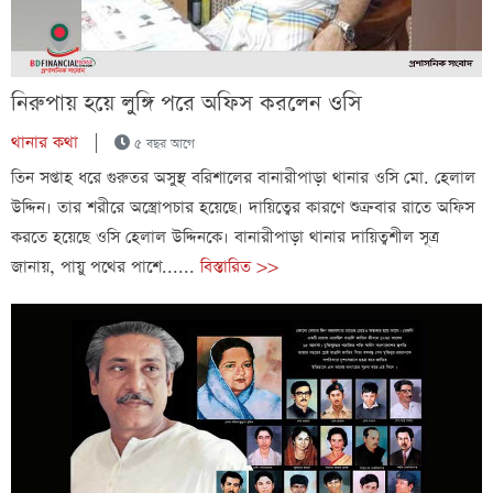
নিরুপায় হয়ে লুঙ্গি পরে অফিস করলেন ওসি
থানার কথা
|
৫ বছর আগে
তিন সপ্তাহ ধরে গুরুতর অসুস্থ বরিশালের বানারীপাড়া থানার ওসি মো. হেলাল
উদ্দিন। তার শরীরে অস্ত্রোপচার হয়েছে। দায়িত্বের কারণে শুক্রবার রাতে অফিস
করতে হয়েছে ওসি হেলাল উদ্দিনকে। বানারীপাড়া থানার দায়িত্বশীল সূত্র
জানায়, পায়ু পথের পাশে......
বিস্তারিত >>