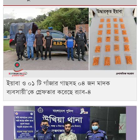
ইয়াবা ও ০১ টি গাঁজার গাছসহ ০৪ জন মাদক
ব্যবসায়ী’কে গ্রেফতার করেছে র‌্যাব-৪