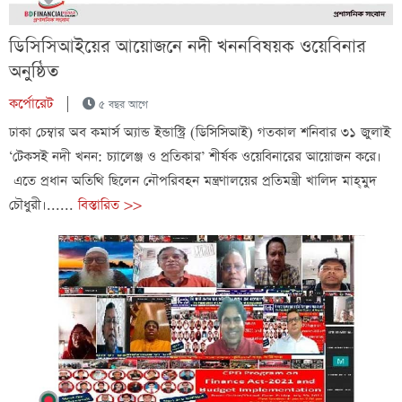
ডিসিসিআইয়ের আয়োজনে নদী খননবিষয়ক ওয়েবিনার
অনুষ্ঠিত
কর্পোরেট
|
৫ বছর আগে
ঢাকা চেম্বার অব কমার্স অ্যান্ড ইন্ডাস্ট্রি (ডিসিসিআই) গতকাল শনিবার ৩১ জুলাই
‘টেকসই নদী খনন: চ্যালেঞ্জ ও প্রতিকার’ শীর্ষক ওয়েবিনারের আয়োজন করে।
এতে প্রধান অতিথি ছিলেন নৌপরিবহন মন্ত্রণালয়ের প্রতিমন্ত্রী খালিদ মাহ্‌মুদ
চৌধুরী।......
বিস্তারিত >>