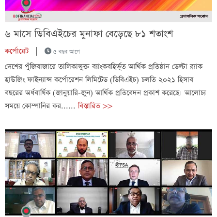
৬ মাসে ডিবিএইচের মুনাফা বেড়েছে ৮১ শতাংশ
কর্পোরেট
|
৫ বছর আগে
দেশের পুঁজিবাজারে তালিকাভুক্ত ব্যাংকবহির্ভূত আর্থিক প্রতিষ্ঠান ডেল্টা ব্র্যাক
হাউজিং ফাইন্যান্স কর্পোরেশন লিমিটেড (ডিবিএইচ) চলতি ২০২১ হিসাব
বছরের অর্ধবার্ষিক (জানুয়ারি-জুন) আর্থিক প্রতিবেদন প্রকাশ করেছে। আলোচ্য
সময়ে কোম্পানির কর......
বিস্তারিত >>