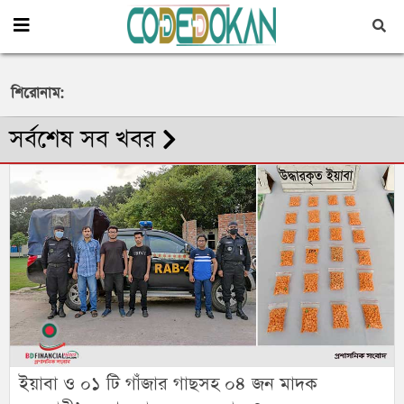
শিরোনাম:
সর্বশেষ সব খবর
উখিয়া থানা পুলিশের অভিযানে ইয়াবা সহ একজন মাদক
কারবারি গ্রেফতার
ইয়াবা ও ০১ টি গাঁজার গাছসহ ০৪ জন মাদক