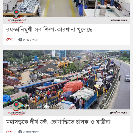
রফতানিমুখী সব শিল্প-কারখানা খুলেছে
দেশ
|
৫ বছর আগে
মহাসড়কে দীর্ঘ জট, ভোগান্তিতে চালক ও যাত্রীরা
দেশ
|
৫ বছর আগে