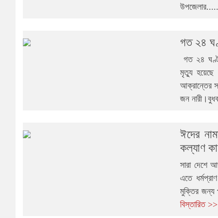
উপজেলার....
গত ২৪ ঘণ
গত ২৪ ঘণ্ট
মৃত্যু হয়ে
আক্রান্তের 
জন নারী।বুধব
ঈদের নাম
কল্যাণ ক
সারা দেশে আ
এতে ধর্মপ্রা
মুক্তির জন্য
বিস্তারিত >>