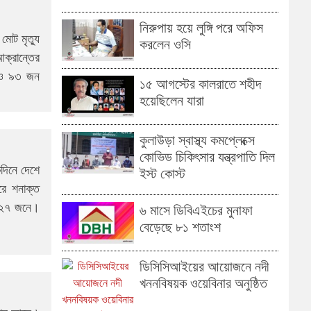
নিরুপায় হয়ে লুঙ্গি পরে অফিস
োট মৃত্যু
করলেন ওসি
ক্রান্তের
 ও ৯৩ জন
১৫ আগস্টের কালরাতে শহীদ
হয়েছিলেন যারা
কুলাউড়া স্বাস্থ্য কমপ্লেক্সে
কোভিড চিকিৎসার যন্ত্রপাতি দিল
দিনে দেশে
ইস্ট কোস্ট
রে শনাক্ত
 ৮২৭ জনে।
৬ মাসে ডিবিএইচের মুনাফা
বেড়েছে ৮১ শতাংশ
ডিসিসিআইয়ের আয়োজনে নদী
খননবিষয়ক ওয়েবিনার অনুষ্ঠিত