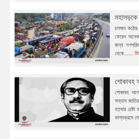
মহাসড়কে দ
চলমান কঠোর ব
ফেরেন অনেক 
জন্য গণপরিব
থেকে......
বি
শোকাবহ আ
শোকাবহ আগস্
সন্তান জাতির
হত্যার চেষ্ট
ভাগ্যক্রমে স