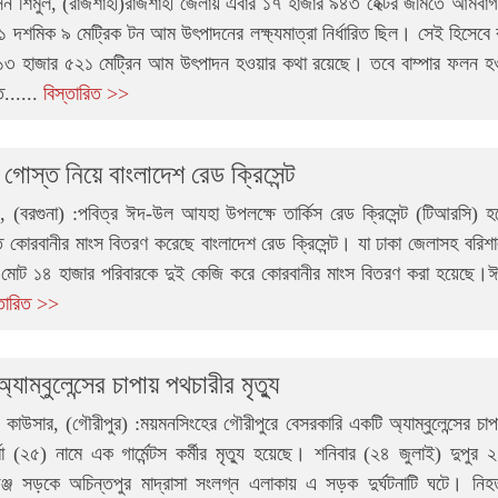
 শিমুল, (রাজশাহী)রাজশাহী জেলায় এবার ১৭ হাজার ৯৪৩ হেক্টর জমিতে আমব
 ১১ দশমিক ৯ মেট্রিক টন আম উৎপাদনের লক্ষ্যমাত্রা নির্ধারিত ছিল। সেই হিসেবে
 ১৩ হাজার ৫২১ মেট্রিন আম উৎপাদন হওয়ার কথা রয়েছে। তবে বাম্পার ফলন হ
ত......
বিস্তারিত >>
গোস্ত নিয়ে বাংলাদেশ রেড ক্রিসেন্ট
, (বরগুনা) :পবিত্র ঈদ-উল আযহা উপলক্ষে তার্কিস রেড ক্রিসেন্ট (টিআরসি) হ
্ত কোরবানীর মাংস বিতরণ করেছে বাংলাদেশ রেড ক্রিসেন্ট। যা ঢাকা জেলাসহ বরিশ
 মোট ১৪ হাজার পরিবারকে দুই কেজি করে কোরবানীর মাংস বিতরণ করা হয়েছে।ঈ
্তারিত >>
্যাম্বুলেন্সের চাপায় পথচারীর মৃত্যু
কাউসার, (গৌরীপুর) :ময়মনসিংহের গৌরীপুরে বেসরকারি একটি অ্যাম্বুলেন্সের চাপ
মা (২৫) নামে এক গার্মেন্টস কর্মীর মৃত্যু হয়েছে। শনিবার (২৪ জুলাই) দুপুর 
গঞ্জ সড়কে অচিন্তপুর মাদ্রাসা সংলগ্ন এলাকায় এ সড়ক দুর্ঘটনাটি ঘটে। নি