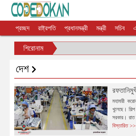
প্রচ্ছদ
রাষ্ট্রপতি
প্রধানমন্ত্রী
মন্ত্রী
সচিব
শিরোনাম
দেশ
রফতানিমুখ
মহামারী করো
খুলেছে। শিল্
সরকার। রাত থ
বিস্তারিত >>