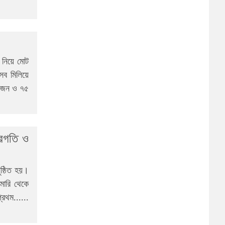
 নিয়ে মোট
ব মিলিয়ে
৮ জন ও ৭৫
্রগতি ও
ষ্ঠিত হয়।
ামারি থেকে
্রথম......