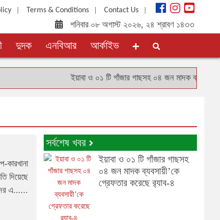
|
|
|
licy
Terms & Conditions
Contact Us
শনিবার ০৮ অগাস্ট ২০২৬, ২৪ শ্রাবণ ১৪৩৩
ী
দুদক
এনবিআর
আর্কাইভ
ইয়াবা ও ০১ টি গাঁজার গাছসহ ০৪ জন মাদক ব্যবসায়ী’কে গ্রেফ
সর্বশেষ খবর
ইয়াবা ও ০১ টি গাঁজার গাছসহ
প-কারখানা
০৪ জন মাদক ব্যবসায়ী’কে
মতি দিয়েছে
গ্রেফতার করেছে র‌্যাব-৪
ের এ......