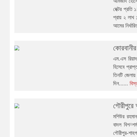
আমজাদ হোসেন
হেক্টর প্রতি
প্রায় ২ লাখ
আমের নির্ধারি
কোরবানীর 
এম.এস রিয়াদ
হিসেবে প্রাপ
তিনটি জেলায়
দিন......
বিস
গৌরীপুরে অ
মশিউর রহমান 
বাদল বিশ^শর্
গৌরীপুর-শাহ