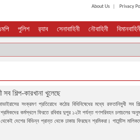
|
About Us
Privacy Po
এমপি
পুলিশ
র‍্যাব
সেনাবাহিনী
নৌবাহিনী
বিমানবাহিন
ী সব শিল্প-কারখানা খুলেছে
নাভাইরাসের সংক্রমণ প্রতিরোধে কঠোর বিধিনিষেধের মধ্যে রফতানিমুখী সব শিল্
প শ্রমিকদের কর্মস্থলে ফিরতে রবিবার দুপুর ১২টা পর্যন্ত গণপরিবহন চলাচলের অনু
েকেই দেশের বিভিন্ন প্রান্ত থেকে ঢাকায় ফিরছেন শ্রমিকরা। গার্মেন্টস মালিকদ