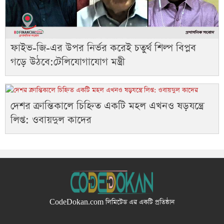
ফাইভ-জি-এর উপর নির্ভর করেই চতুর্থ শিল্প বিপ্লব
গড়ে উঠবে:টেলিযোগাযোগ মন্ত্রী
দেশর ক্রান্তিকালে চিহ্নিত একটি মহল এখনও ষড়যন্ত্রে
লিপ্ত: ওবায়দুল কাদের
CodeDokan.com
লিমিটেড এর একটি প্রতিষ্ঠান