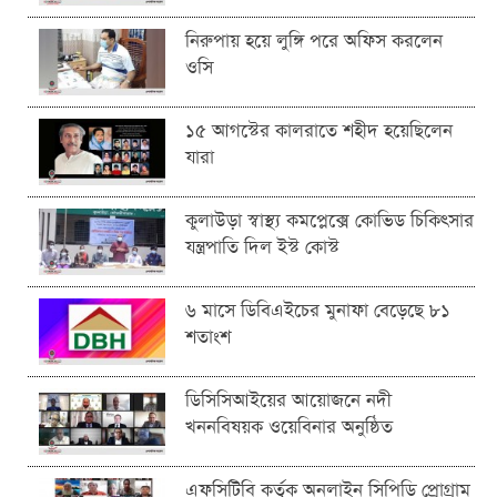
নিরুপায় হয়ে লুঙ্গি পরে অফিস করলেন
ওসি
১৫ আগস্টের কালরাতে শহীদ হয়েছিলেন
যারা
কুলাউড়া স্বাস্থ্য কমপ্লেক্সে কোভিড চিকিৎসার
যন্ত্রপাতি দিল ইস্ট কোস্ট
৬ মাসে ডিবিএইচের মুনাফা বেড়েছে ৮১
শতাংশ
ডিসিসিআইয়ের আয়োজনে নদী
খননবিষয়ক ওয়েবিনার অনুষ্ঠিত
এফসিটিবি কর্তৃক অনলাইন সিপিডি প্রোগ্রাম