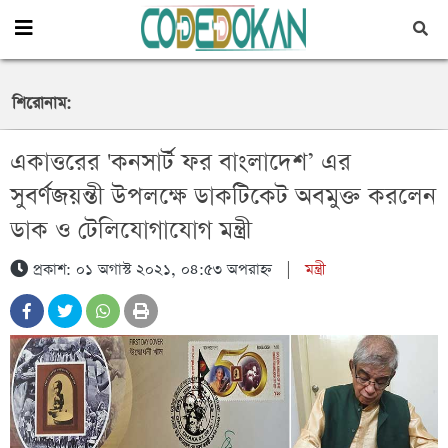
শিরোনাম:
একাত্তরের 'কনসার্ট ফর বাংলাদেশ’ এর
সুবর্ণজয়ন্তী উপলক্ষে ডাকটিকেট অবমুক্ত করলেন
উখিয়া থানা পুলিশের অভিযানে ইয়াবা সহ একজন মাদক
ইয়াবা ও ০১ টি গাঁজার গাছসহ ০৪ জন মাদক ব্যবসায়ী’কে
ডাক ও টেলিযোগাযোগ মন্ত্রী
কারবারি গ্রেফতার
গ্রেফতার করেছে র‌্যাব-৪
প্রকাশ: ০১ অগাস্ট ২০২১, ০৪:৫৩ অপরাহ্ন
|
মন্ত্রী