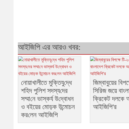
আইজিপি এর আরও খবর:
নোয়াখা‌লীতে মু‌ক্তিযু‌দ্ধে
জিম্বাবুয়ের বিপক
শ‌হিদ পু‌লিশ সদস্য‌দের
সিরিজ জয়ে বাংল
সম্মা‌নে ভাস্কর্য উ‌দ্বোধন
ক্রিকেট দলকে অ
ও বইয়ের মোড়ক উন্মোচন
আইজিপি'র
কর‌লেন আই‌জি‌পি