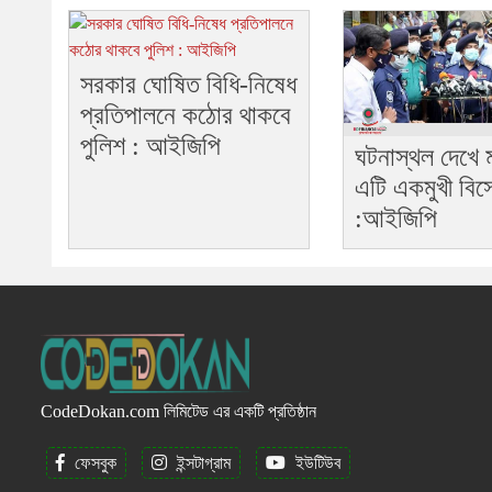
সরকার ঘোষিত বিধি-নিষেধ
প্রতিপালনে কঠোর থাকবে
পুলিশ : আইজিপি
ঘটনাস্থল দেখে ম
এটি একমুখী বিস
:আইজিপি
CodeDokan.com
লিমিটেড এর একটি প্রতিষ্ঠান
ফেসবুক
ইন্সটাগ্রাম
ইউটিউব