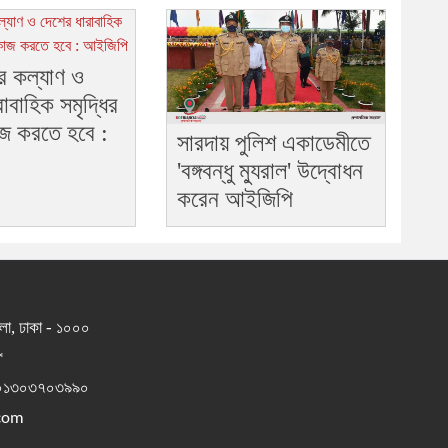
র কল্যাণ ও
াবাহিক সমৃদ্ধির
কাজ করতে হবে :
সারদায় পুলিশ একাডেমীতে
'বঙ্গবন্ধু ম্যুরাল' উদ্বোধন
করেন আইজিপি
তলা, ঢাকা - ১০০০
*
 ০১৩০৩৭০৩৯৯০
com