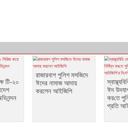
রাজারবাগ পুলিশ মসজিদে
্ষে টি-২০
স্বাস্থ্য‌
ঈদের নামাজ আদায়
াদেশ
ঈদ উদযাপন
করলেন আইজিপি
ভিনন্দন
কর‌তে পুল
প্রতি আই‌জ