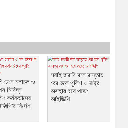
সবাই জরুরি বলে রাস্তায়
বি‌ধি মে‌নে চলাচল ও
বের হলে পুলিশ ও রাষ্ট্র
 নি‌র্বিঘ্ন
অসহায় হয়ে পড়ে:
িশ কর্মকর্তাদের
আইজিপি
ি‌পি'র নি‌র্দেশ