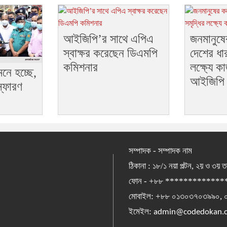
আইজিপি’র সাথে এপিএ
জনমানুষে
স্বাক্ষর করেছেন ডিএমপি
দেশের ধার
কমিশনার
লক্ষ্যে 
নে হচ্ছে,
আইজিপি
্ফোরণ
সম্পাদক - সম্পাদক নাম
ঠিকানা : ১৮/১ নয়া পল্টন, ২য় ও ৩য় 
ফোন - +৮৮ *************
মোবাইল: +৮৮ ০১৩০৩৭০৩৯৯০,
ইমেইল:
admin@codedokan.