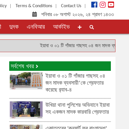
|
|
|
licy
Terms & Conditions
Contact Us
শনিবার ০৮ অগাস্ট ২০২৬, ২৪ শ্রাবণ ১৪৩৩
ী
দুদক
এনবিআর
আর্কাইভ
ইয়াবা ও ০১ টি গাঁজার গাছসহ ০৪ জন মাদক ব্যবসায়ী’কে গ্রেফতা
সর্বশেষ খবর
ইয়াবা ও ০১ টি গাঁজার গাছসহ ০৪
জন মাদক ব্যবসায়ী’কে গ্রেফতার
করেছে র‌্যাব-৪
উখিয়া থানা পুলিশের অভিযানে ইয়াবা
সহ একজন মাদক কারবারি গ্রেফতার
একাত্তরের 'কনসার্ট ফর বাংলাদেশ’