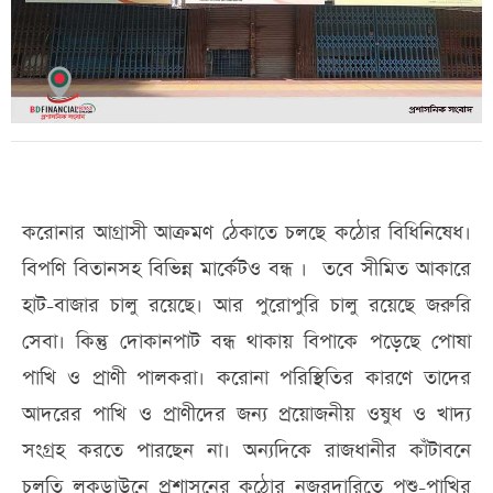
করোনার আগ্রাসী আক্রমণ ঠেকাতে চলছে কঠোর বিধিনিষেধ।
বিপণি বিতানসহ বিভিন্ন মার্কেটও বন্ধ । তবে সীমিত আকারে
হাট-বাজার চালু রয়েছে। আর পুরোপুরি চালু রয়েছে জরুরি
সেবা। কিন্তু দোকানপাট বন্ধ থাকায় বিপাকে পড়েছে পোষা
পাখি ও প্রাণী পালকরা। করোনা পরিস্থিতির কারণে তাদের
আদরের পাখি ও প্রাণীদের জন্য প্রয়োজনীয় ওষুধ ও খাদ্য
সংগ্রহ করতে পারছেন না। অন্যদিকে রাজধানীর কাঁটাবনে
চলতি লকডাউনে প্রশাসনের কঠোর নজরদারিতে পশু-পাখির