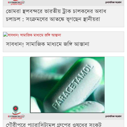
ভোমরা স্থলবন্দরে ভারতীয় ট্রাক চালকদের অবাধ
চলাচল : সংক্রমণের আতঙ্কে ভূগছেন স্থানীয়রা
সাবধান! সামাজিক মাধ্যমে জঙ্গি আস্তানা
গৌরীপুরে প্যারাসিটামল গ্রুপের ওষুধের সংকট