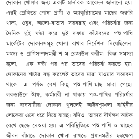
দোকান খোলার জন্য একটি মানবিক আবেদন জানানো হয়।
এরই প্রেক্ষিতে পোষা প্রাণী ও অ্যাকুরিয়ামের মাছের জরুরি
খাদ্য, ওষুধ, আলো-বাতাস সরবরাহ এবং পরিচর্যার জন্য
দৈনিক দুই ঘণ্টা করে দুই দফায় কাঁটাবনের পশু-পাখি
মার্কেটের দোকানসমূহ খোলা রাখার নির্দেশনা দিয়েছিলেন
মৎস্য ও প্রাণিসম্পদমন্ত্রী শ ম রেজাউল করীম। কিন্তু সমস্যা
হলো, এক ঘণ্টা পর পর তাদের পরিচর্যা করতে হয়।
দোকানের শাটার বন্ধ করলেই তাদের মারা যাওয়ার সম্ভাবনা
থাকে। এ পর্যন্ত বেশ কিছু পশু-পাখি-মাছ মারা গেছে।
লকডাউনে স্টাফ, কর্মচারী না থাকায় পশু-পাখির পরিচর্যার
জন্য ব্যবসায়ীরা দোকান খুললেই আইনশৃঙ্খলা বাহিনীর
লোকেরা এসে ধরে নিয়ে যাচ্ছে। যদিও তাদের দীর্ঘক্ষণ আটক
রেখে ছেড়ে দেওয়া হয়। এ পরিস্থিতিতে পশু-পাখি ও মাছের
জীবন বাঁচাতে দোকান খোলা রাখতে প্রধানমন্ত্রীর হস্তক্ষেপ