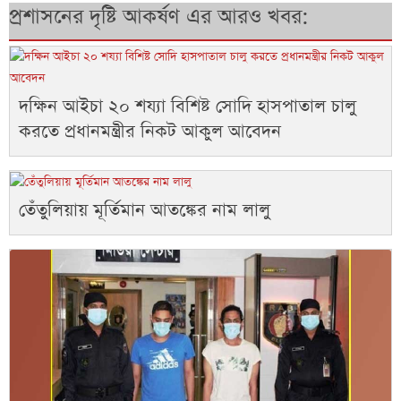
প্রশাসনের দৃষ্টি আকর্ষণ এর আরও খবর:
দক্ষিন আইচা ২০ শয্যা বিশিষ্ট সোদি হাসপাতাল চালু
করতে প্রধানমন্ত্রীর নিকট আকুল আবেদন
তেঁতুলিয়ায় মূর্তিমান আতঙ্কের নাম লালু