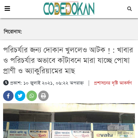
শিরোনাম:
পরিচর্যার জন্য দোকান খুললেও আটক ! : খাবার
ও পরিচর্যার অভাবে কাঁটাবনে মারা যাচ্ছে পোষা
উখিয়া থানা পুলিশের অভিযানে ইয়াবা সহ একজন মাদক
ইয়াবা ও ০১ টি গাঁজার গাছসহ ০৪ জন মাদক ব্যবসায়ী’কে
প্রাণী ও অ্যাকুরিয়ামের মাছ
কারবারি গ্রেফতার
গ্রেফতার করেছে র‌্যাব-৪
প্রকাশ: ১০ জুলাই ২০২১, ০৬:২২ অপরাহ্ন
|
প্রশাসনের দৃষ্টি আকর্ষণ