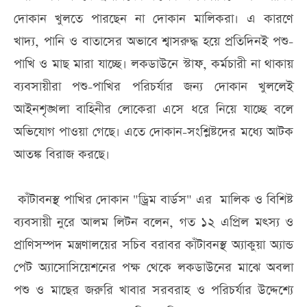
দোকান খুলতে পারছেন না দোকান মালিকরা। এ কারণে
খাদ্য, পানি ও বাতাসের অভাবে শ্বাসরুদ্ধ হয়ে প্রতিদিনই পশু-
পাখি ও মাছ মারা যাচ্ছে। লকডাউনে স্টাফ, কর্মচারী না থাকায়
ব্যবসায়ীরা পশু-পাখির পরিচর্যার জন্য দোকান খুললেই
আইনশৃঙ্খলা বাহিনীর লোকেরা এসে ধরে নিয়ে যাচ্ছে বলে
অভিযোগ পাওয়া গেছে। এতে দোকান-সংশ্লিষ্টদের মধ্যে আটক
আতঙ্ক বিরাজ করছে।
কাঁটাবনস্থ পাখির দোকান "ড্রিম বার্ডস" এর মালিক ও বিশিষ্ট
ব্যবসায়ী নুরে আলম লিটন বলেন, গত ১২ এপ্রিল মৎস্য ও
প্রাণিসম্পদ মন্ত্রণালয়ের সচিব বরাবর কাঁটাবনস্থ অ্যাকুয়া অ্যান্ড
পেট অ্যাসোসিয়েশনের পক্ষ থেকে লকডাউনের মাঝে অবলা
পশু ও মাছের জরুরি খাবার সরবরাহ ও পরিচর্যার উদ্দেশ্যে