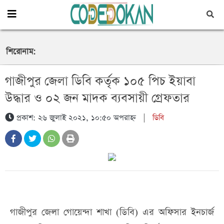
শিরোনাম:
গাজীপুর জেলা ডিবি কর্তৃক ১০৫ পিচ ইয়াবা
উদ্ধার ও ০২ জন মাদক ব্যবসায়ী গ্রেফতার
উখিয়া থানা পুলিশের অভিযানে ইয়াবা সহ একজন মাদক
ইয়াবা ও ০১ টি গাঁজার গাছসহ ০৪ জন মাদক ব্যবসায়ী’কে
প্রকাশ: ২৬ জুলাই ২০২১, ১০:৫০ অপরাহ্ন
|
ডিবি
কারবারি গ্রেফতার
গ্রেফতার করেছে র‌্যাব-৪
গাজীপুর জেলা গোয়েন্দা শাখা (ডিবি) এর অফিসার ইনচার্জ