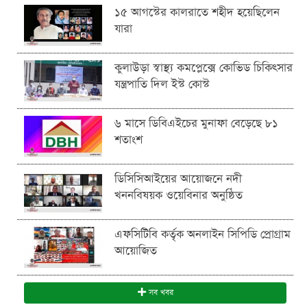
১৫ আগস্টের কালরাতে শহীদ হয়েছিলেন
যারা
কুলাউড়া স্বাস্থ্য কমপ্লেক্সে কোভিড চিকিৎসার
যন্ত্রপাতি দিল ইস্ট কোস্ট
৬ মাসে ডিবিএইচের মুনাফা বেড়েছে ৮১
শতাংশ
ডিসিসিআইয়ের আয়োজনে নদী
খননবিষয়ক ওয়েবিনার অনুষ্ঠিত
এফসিটিবি কর্তৃক অনলাইন সিপিডি প্রোগ্রাম
আয়োজিত
সব খবর