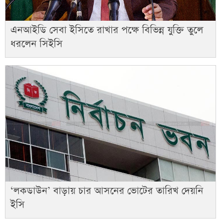
এনআইডি সেবা ইসিতে রাখার পক্ষে বিভিন্ন যুক্তি তুলে
ধরলেন সিইসি
‘লকডাউন’ বাড়ায় চার আসনের ভোটের তারিখ দেয়নি
ইসি