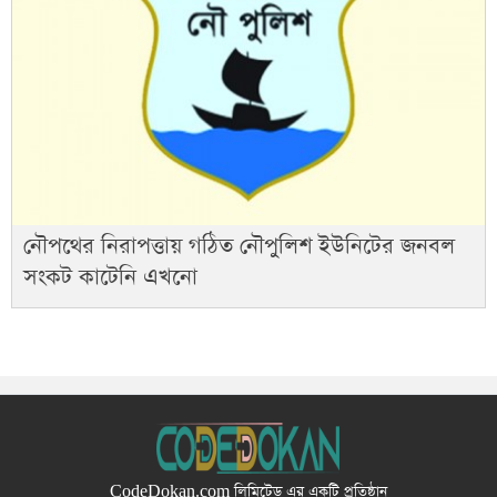
নৌপথের নিরাপত্তায় গঠিত নৌপুলিশ ইউনিটের জনবল
সংকট কাটেনি এখনো
CodeDokan.com
লিমিটেড এর একটি প্রতিষ্ঠান