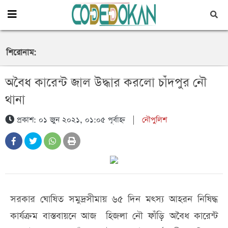
শিরোনাম:
অবৈধ কারেন্ট জাল উদ্ধার করলো চাঁদপুর নৌ
থানা
ইয়াবা ও ০১ টি গাঁজার গাছসহ ০৪ জন মাদক ব্যবসায়ী’কে
প্রকাশ: ০১ জুন ২০২১, ০১:০৫ পূর্বাহ্ন
|
নৌপুলিশ
গ্রেফতার করেছে র‌্যাব-৪
সরকার ঘোষিত সমুদ্রসীমায় ৬৫ দিন মৎস্য আহরন নিষিদ্ধ
কার্যক্রম বাস্তবায়নে আজ হিজলা নৌ ফাঁড়ি অবৈধ কারেন্ট