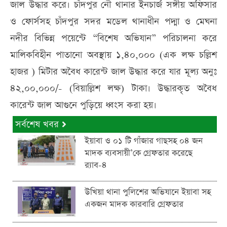
জাল উদ্ধার করে। চাঁদপুর নৌ থানার ইনচার্জ সঙ্গীয় অফিসার
ও ফোর্সসহ চাঁদপুর সদর মডেল থানাধীন পদ্মা ও মেঘনা
নদীর বিভিন্ন পয়েন্টে “বিশেষ অভিযান” পরিচালনা করে
মালিকবিহীন পাতানো অবস্থায় ১,৪০,০০০ (এক লক্ষ চল্লিশ
হাজর ) মিটার অবৈধ কারেন্ট জাল উদ্ধার করে যার মূল্য অনুঃ
৪২,০০,০০০/- (বিয়াল্লিশ লক্ষ) টাকা। উদ্ধারকৃত অবৈধ
কারেন্ট জাল আগুনে পুড়িয়ে ধ্বংস করা হয়।
সর্বশেষ খবর
ইয়াবা ও ০১ টি গাঁজার গাছসহ ০৪ জন
মাদক ব্যবসায়ী’কে গ্রেফতার করেছে
র‌্যাব-৪
উখিয়া থানা পুলিশের অভিযানে ইয়াবা সহ
একজন মাদক কারবারি গ্রেফতার