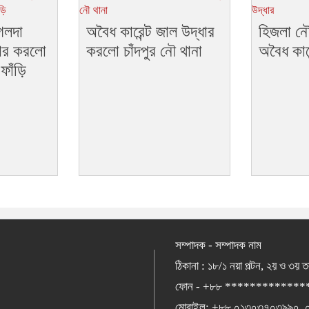
 গলদা
অবৈধ কারেন্ট জাল উদ্ধার
হিজলা নৌ 
্ধার করলো
করলো চাঁদপুর নৌ থানা
অবৈধ কারে
ফাঁড়ি
সম্পাদক - সম্পাদক নাম
ঠিকানা : ১৮/১ নয়া পল্টন, ২য় ও ৩য় 
ফোন - +৮৮ *************
মোবাইল: +৮৮ ০১৩০৩৭০৩৯৯০,