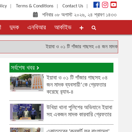
|
|
|
licy
Terms & Conditions
Contact Us
শনিবার ০৮ অগাস্ট ২০২৬, ২৪ শ্রাবণ ১৪৩৩
ী
দুদক
এনবিআর
আর্কাইভ
ইয়াবা ও ০১ টি গাঁজার গাছসহ ০৪ জন মাদক ব্যবসায়ী’কে গ
সর্বশেষ খবর
ইয়াবা ও ০১ টি গাঁজার গাছসহ ০৪
জন মাদক ব্যবসায়ী’কে গ্রেফতার
করেছে র‌্যাব-৪
উখিয়া থানা পুলিশের অভিযানে ইয়াবা
সহ একজন মাদক কারবারি গ্রেফতার
একাত্তরের 'কনসার্ট ফর বাংলাদেশ’