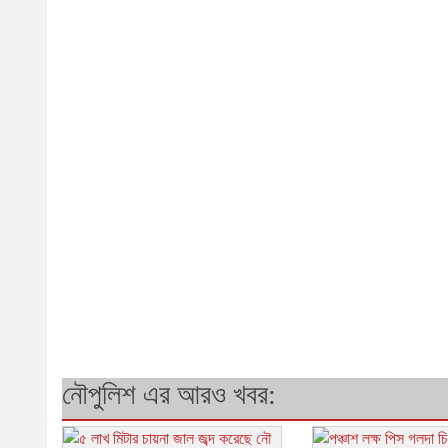
নৌপুলিশ এর আরও খবর: